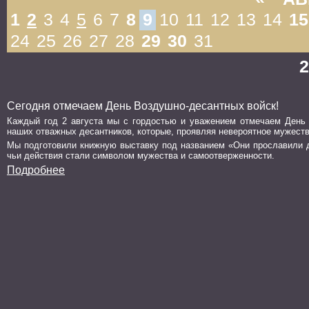
1
2
3
4
5
6
7
8
9
10
11
12
13
14
15
24
25
26
27
28
29
30
31
2
Сегодня отмечаем День Воздушно-десантных войск!
Каждый год 2 августа мы с гордостью и уважением отмечаем День 
наших отважных десантников, которые, проявляя невероятное мужест
Мы подготовили книжную выставку под названием «Они прославили де
чьи действия стали символом мужества и самоотверженности.
Подробнее