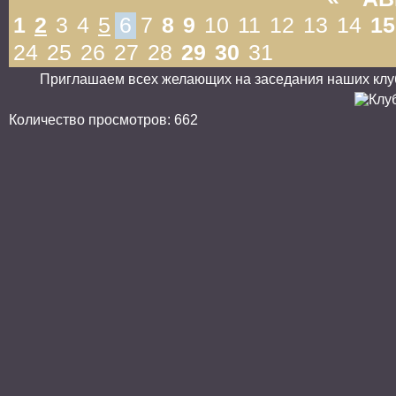
1
2
3
4
5
6
7
8
9
10
11
12
13
14
15
24
25
26
27
28
29
30
31
Приглашаем всех желающих на заседания наших клубо
Количество просмотров: 662