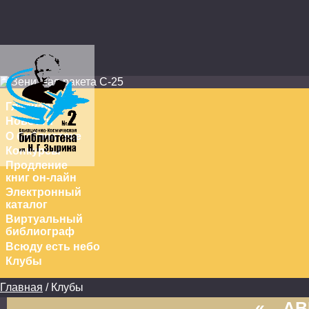
Перейти к основному содержанию
Главная
Новости
О библиотеке
Конкурсы
Продление
книг он-лайн
Электронный
каталог
Виртуальный
библиограф
Всюду есть небо
Клубы
Главная
/ Клубы
Вы здесь
«
АВ